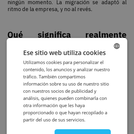
ningún momento. La migración se adaptó al
ritmo de la empresa, y no al revés.
Qué significa realmente
«preparado para el futuro»
Ese sitio web utiliza cookies
en la práctica
Utilizamos cookies para personalizar el
ENGLISH
No se trató de una simple transferencia. Las
contenido, los anuncios y analizar nuestro
SPANISH
decisiones arquitectónicas tomadas durante
tráfico. También compartimos
esta migración son tan importantes como la
información sobre su uso de nuestro sitio
propia migración:
con nuestros socios de publicidad y
análisis, quienes pueden combinarla con
Arquitectura
otra información que les haya
de ejecución en paralelo:
el nuevo sistema
proporcionado o que hayan recopilado a
funcionó en paralelo con la aplicación Forms
original. Validación en tiempo real antes de la
partir del uso de sus servicios.
transición. Riesgo cero. La mejor garantía para
cualquiera que deba dar el visto bueno a un