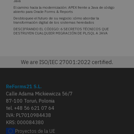
Java
El camino hacia la modernización: APEX frente a Java de código
abierto para Oracle Forms & Reports
Desbloquee el futuro de su negocio: cómo abordar la
transformación digital de los sistemas heredados
DESCIFRANDO EL CÓDIGO: 6 SECRETOS TÉCNICOS QUE
DESTRUYEN CUALQUIER MIGRACIÓN DE PL/SQL A JAVA
We are ISO/IEC 27001:2022 certified.
ReForms21 S.L.
Calle Adama Mickiewicza 56/7
87-100 Toruń, Polonia
tel. +48 56 621 07 64
IVA: PL7010984438
KRS: 000084380
Proyectos de la UE