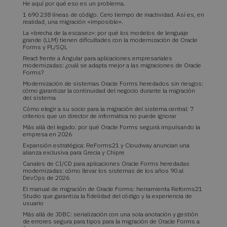
He aquí por qué eso es un problema.
1 690 238 líneas de código. Cero tiempo de inactividad. Así es, en
realidad, una migración «imposible».
La «brecha de la escasez»: por qué los modelos de lenguaje
grande (LLM) tienen dificultades con la modernización de Oracle
Forms y PL/SQL
React frente a Angular para aplicaciones empresariales
modernizadas: ¿cuál se adapta mejor a las migraciones de Oracle
Forms?
Modernización de sistemas Oracle Forms heredados sin riesgos:
cómo garantizar la continuidad del negocio durante la migración
del sistema
Cómo elegir a su socio para la migración del sistema central: 7
criterios que un director de informática no puede ignorar
Más allá del legado: por qué Oracle Forms seguirá impulsando la
empresa en 2026
Expansión estratégica: ReForms21 y Cloudway anuncian una
alianza exclusiva para Grecia y Chipre
Canales de CI/CD para aplicaciones Oracle Forms heredadas
modernizadas: cómo llevar los sistemas de los años 90 al
DevOps de 2026
El manual de migración de Oracle Forms: herramienta Reforms21
Studio que garantiza la fidelidad del código y la experiencia de
usuario
Más allá de JDBC: serialización con una sola anotación y gestión
de errores segura para tipos para la migración de Oracle Forms a