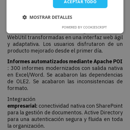
ACEPTAR TODO
sistema de esta importancia.
Interfaz de usuario moderna (HTML5 /
MOSTRAR DETALLES
JavaScript)
POWERED BY COOKIESCRIPT
: más de 7.400 líneas de código heredado de
WebUtil transformadas en una interfaz web ágil
y adaptativa. Los usuarios disfrutaron de un
producto mejorado desde el primer día.
Informes automatizados mediante Apache POI
: 300 informes modernizados con salida nativa
en Excel/Word. Se acabaron las dependencias
de OLE2. Se acabaron las inconsistencias de
formato.
Integración
empresarial:
conectividad nativa con SharePoint
para la gestión de documentos. Active Directory
para una autenticación segura y fluida en toda
la organización.