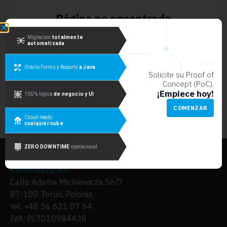
Página no encontrada
No se pudo encontrar la página que buscaba.
Migración
totalmente
automatizada
Página principal
Oracle Forms y Reports
a Java
Solicite su Proof of
Concept (PoC).
¡Empiece hoy!
100 % lógica
de negocio y UI
Cloud-ready:
cualquier nube
We are ISO/IEC 27001:2022 certified.
ZERO DOWNTIME
operacional
ReForms21 S.L.
Calle Adama Mickiewicza 56/7
87-100 Toruń, Polonia
tel. +48 56 621 07 64
IVA: PL7010984438