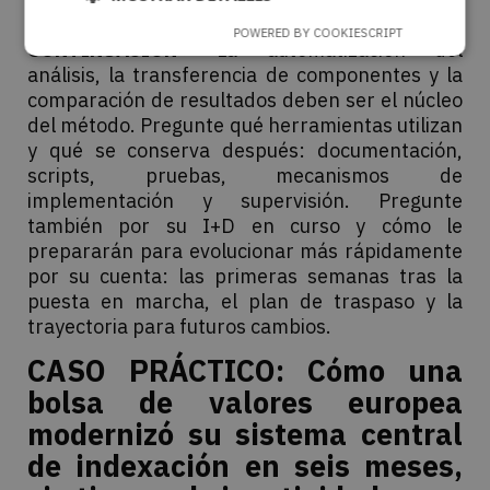
UNA VISIÓN CLARA DEL «QUÉ VIENE A
POWERED BY COOKIESCRIPT
CONTINUACIÓN»
La automatización del
análisis, la transferencia de componentes y la
comparación de resultados deben ser el núcleo
del método. Pregunte qué herramientas utilizan
y qué se conserva después: documentación,
scripts, pruebas, mecanismos de
implementación y supervisión. Pregunte
también por su I+D en curso y cómo le
prepararán para evolucionar más rápidamente
por su cuenta: las primeras semanas tras la
puesta en marcha, el plan de traspaso y la
trayectoria para futuros cambios.
CASO PRÁCTICO: Cómo una
bolsa de valores europea
modernizó su sistema central
de indexación en seis meses,