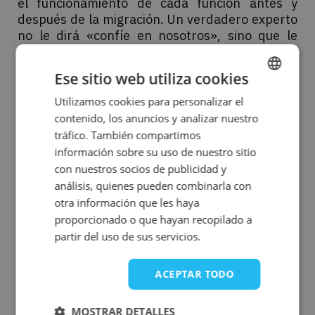
el funcionamiento de cada función antes y
después de la migración. Un verdadero experto
no le dirá «confíe en nosotros», sino que le
mostrará un entorno de pruebas maduro y listo
para usar que le proporcionará la certeza
Ese sitio web utiliza cookies
matemática de que 1 + 1 en el sistema antiguo
sigue siendo 2 en el nuevo.
Utilizamos cookies para personalizar el
ENGLISH
contenido, los anuncios y analizar nuestro
SPANISH
6. SEGURIDAD CONFORME A LAS NORMAS DEL
tráfico. También compartimos
SECTOR Y DE LA DORA
¿Quién puede acceder a
información sobre su uso de nuestro sitio
los datos y en qué condiciones? ¿Cómo se
con nuestros socios de publicidad y
registran los cambios y se revisan los riesgos?
análisis, quienes pueden combinarla con
Los buenos proveedores trabajan según
otra información que les haya
normas documentadas (a ser posible,
proporcionado o que hayan recopilado a
confirmadas externamente), de modo que los
partir del uso de sus servicios.
pasos críticos no dependan de la buena
voluntad. No se trata de burocracia, sino de
repetibilidad.
ACEPTAR TODO
7. HERRAMIENTAS CONTEMPORÁNEAS,
MOSTRAR DETALLES
PROBADAS Y EN CONSTANTE EVOLUCIÓN, Y