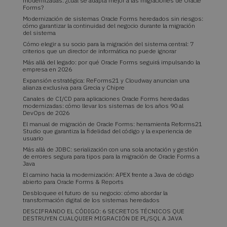
modernizadas: ¿cuál se adapta mejor a las migraciones de Oracle
Forms?
Modernización de sistemas Oracle Forms heredados sin riesgos:
cómo garantizar la continuidad del negocio durante la migración
del sistema
Cómo elegir a su socio para la migración del sistema central: 7
criterios que un director de informática no puede ignorar
Más allá del legado: por qué Oracle Forms seguirá impulsando la
empresa en 2026
Expansión estratégica: ReForms21 y Cloudway anuncian una
alianza exclusiva para Grecia y Chipre
Canales de CI/CD para aplicaciones Oracle Forms heredadas
modernizadas: cómo llevar los sistemas de los años 90 al
DevOps de 2026
El manual de migración de Oracle Forms: herramienta Reforms21
Studio que garantiza la fidelidad del código y la experiencia de
usuario
Más allá de JDBC: serialización con una sola anotación y gestión
de errores segura para tipos para la migración de Oracle Forms a
Java
El camino hacia la modernización: APEX frente a Java de código
abierto para Oracle Forms & Reports
Desbloquee el futuro de su negocio: cómo abordar la
transformación digital de los sistemas heredados
DESCIFRANDO EL CÓDIGO: 6 SECRETOS TÉCNICOS QUE
DESTRUYEN CUALQUIER MIGRACIÓN DE PL/SQL A JAVA