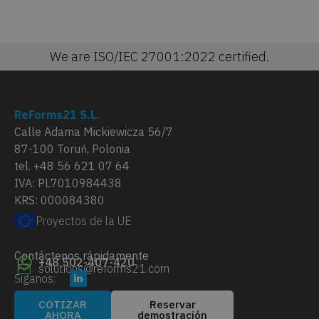
We are ISO/IEC 27001:2022 certified.
ReForms21 S.L.
Calle Adama Mickiewicza 56/7
87-100 Toruń, Polonia
tel. +48 56 621 07 64
IVA: PL7010984438
KRS: 000084380
Proyectos de la UE
Contáctenos rápidamente
+48 502-407-420
solutions@reforms21.com
Siganos:
COTIZAR
Reservar
AHORA
demostración