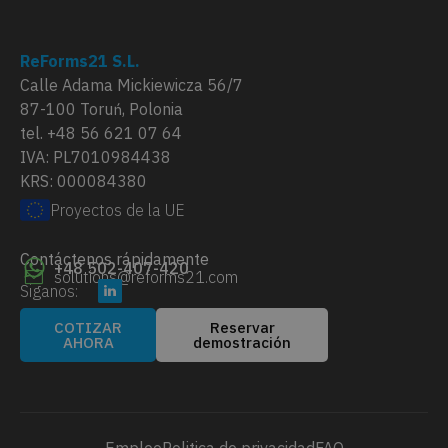
ReForms21 S.L.
Calle Adama Mickiewicza 56/7
87-100 Toruń, Polonia
tel. +48 56 621 07 64
IVA: PL7010984438
KRS: 000084380
Proyectos de la UE
Contáctenos rápidamente
+48 502-407-420
solutions@reforms21.com
Siganos:
COTIZAR
Reservar
AHORA
demostración
Empleo
Politica de privacidad
FAQ