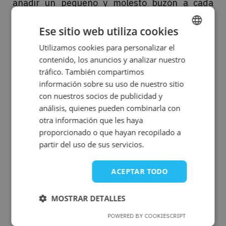
añadir un pequeño y molesto buzón a cada
función que necesita devolver más de un valor.
En un proyecto grande, esta complejidad
Ese sitio web utiliza cookies
adicional es enorme.
Utilizamos cookies para personalizar el
ENGLISH
4. SENTENCIAS GOTO:
contenido, los anuncios y analizar nuestro
SPANISH
tráfico. También compartimos
REESTRUCTURACIÓN DEL
información sobre su uso de nuestro sitio
FLUJO DE CONTROL
con nuestros socios de publicidad y
análisis, quienes pueden combinarla con
El problema:
PL/SQL permite el uso de
otra información que les haya
sentencias
GOTO
(saltos a etiquetas), una
proporcionado o que hayan recopilado a
construcción que está prohibida en el código
partir del uso de sus servicios.
moderno, pero que es habitual en los sistemas
heredados, especialmente para el manejo de
ACEPTAR TODO
errores. Java
no admite
saltos arbitrarios.
El riesgo:
es como intentar transformar una
MOSTRAR DETALLES
maraña de cables de una sala de servidores en
un esquema perfectamente organizado.
La
POWERED BY COOKIESCRIPT