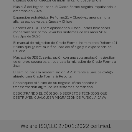
criterios que un director de informática no puede ignorar
Más allá del legado: por qué Oracle Forms seguirá impulsando la
empresa en 2026
Expansión estratégica: ReForms21 y Cloudway anuncian una
alianza exclusiva para Grecia y Chipre
Canales de CI/CD para aplicaciones Oracle Forms heredadas
modernizadas: cómo llevar los sistemas de los años 90 al
DevOps de 2026
El manual de migración de Oracle Forms: herramienta Reforms21
Studio que garantiza la fidelidad del código y la experiencia de
usuario
Más allá de JDBC: serialización con una sola anotación y gestión
de errores segura para tipos para la migración de Oracle Forms a
Java
El camino hacia la modernización: APEX frente a Java de código
abierto para Oracle Forms & Reports
Desbloquee el futuro de su negocio: cómo abordar la
transformación digital de los sistemas heredados
DESCIFRANDO EL CÓDIGO: 6 SECRETOS TÉCNICOS QUE
DESTRUYEN CUALQUIER MIGRACIÓN DE PL/SQL A JAVA
We are ISO/IEC 27001:2022 certified.